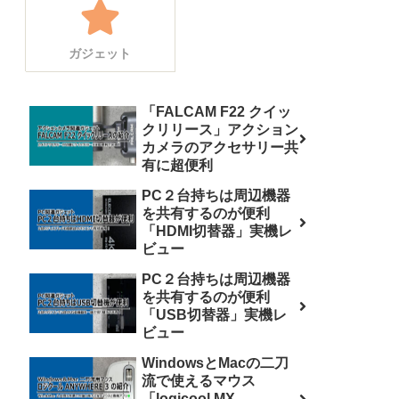
ガジェット
「FALCAM F22 クイッ
クリリース」アクション
カメラのアクセサリー共
有に超便利
PC２台持ちは周辺機器
を共有するのが便利
「HDMI切替器」実機レ
ビュー
PC２台持ちは周辺機器
を共有するのが便利
「USB切替器」実機レ
ビュー
WindowsとMacの二刀
流で使えるマウス
「logicool MX